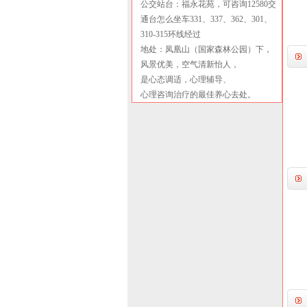
公交站台：福永花苑，可咨询12580交
通台怎么坐车331、337、362、301、
310-315环线经过
地处：凤凰山（国家森林公园）下，
风景优美，空气清新怡人，
是心态调适，心理辅导、
心理咨询治疗的最佳养心去处。