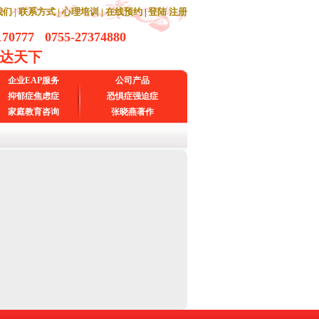
们 |
联系方式 |
心理培训 |
在线预约
登陆
注册
|
170777 0755-27374880
通达天下
企业EAP服务
公司产品
抑郁症焦虑症
恐惧症强迫症
家庭教育咨询
张晓燕著作