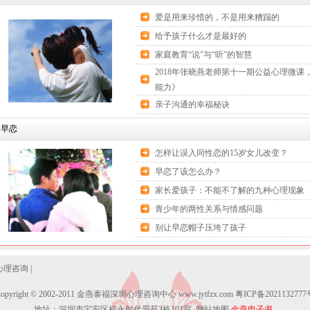
爱是用来珍惜的，不是用来糟蹋的
给予孩子什么才是最好的
家庭教育“说”与“听”的智慧
2018年张晓燕老师第十一期公益心理微课
能力》
亲子沟通的幸福秘诀
早恋
怎样让误入同性恋的15岁女儿改变？
早恋了该怎么办？
家长爱孩子：不能不了解的九种心理现象
青少年的两性关系与情感问题
别让早恋帽子压垮了孩子
心理咨询
|
Copyright © 2002-2011 金燕泰福深圳心理咨询中心 www.jytfzx.com
粤ICP备2021132777
地址：深圳市宝安区福永时代景苑3栋101室
网站地图
金燕电子书