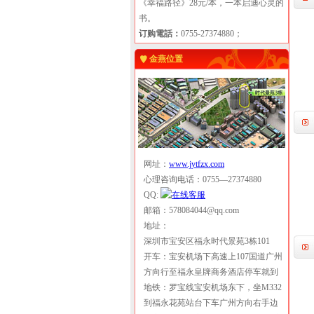
《幸福路径》28元/本，一本启迪心灵的
书。
订购電話：
0755-27374880；
金燕位置
网址：
www.jytfzx.com
心理咨询电话：0755—27374880
QQ:
邮箱：578084044@qq.com
地址：
深圳市宝安区福永时代景苑3栋101
开车：宝安机场下高速上107国道广州
方向行至福永皇牌商务酒店停车就到
地铁：罗宝线宝安机场东下，坐M332
到福永花苑站台下车广州方向右手边