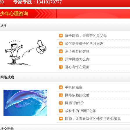
0 专家专线：13410170777
少年心理咨询
厌学
孩子网瘾，最痛苦的是父母
如何培养孩子的学习兴趣
亲子教育的智慧
厌学网瘾怎么办
吾心有悟在紫藤
网络成瘾
手机的秘密
网络依赖的投射
网瘾”的代价
成长中的“网瘾”之痛
网瘾，让青春叛逆的他变得近似魔鬼
社交恐怖