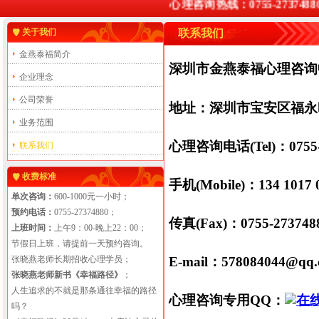
心理咨询热线：0755-2737488
关于我们
联系我们
金燕泰福简介
深圳市金燕泰福心理咨询
企业理念
公司荣誉
地址：深圳市宝安区福永时
业务范围
心理咨询电话(Tel)：0755-
联系我们
收费标准
手机(Mobile)：134 1017
单次咨询：
600-1000元一小时；
预约电话：
0755-27374880；
传真(Fax)：0755-273748
上班时间：
上午9：00-晚上22：00；
节假日上班，请提前一天预约咨询。
张晓燕老师长期招收心理学员；
E-mail：578084044@qq
张晓燕老师新书《幸福路径》
；
人生追求的不就是那条通往幸福的路径
心理咨询专用QQ：
吗？