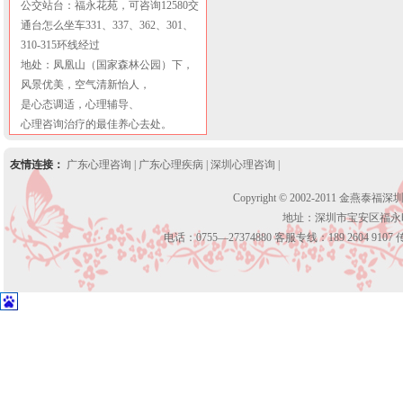
公交站台：福永花苑，可咨询12580交
通台怎么坐车331、337、362、301、
310-315环线经过
地处：凤凰山（国家森林公园）下，
风景优美，空气清新怡人，
是心态调适，心理辅导、
心理咨询治疗的最佳养心去处。
友情连接：
广东心理咨询
|
广东心理疾病
|
深圳心理咨询
|
Copyright © 2002-2011 金燕泰福
地址：深圳市宝安区福永
电话：0755—27374880 客服专线：189 2604 9107 