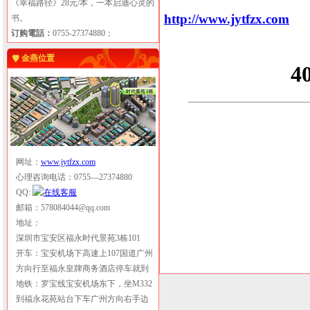
《幸福路径》28元/本，一本启迪心灵的
http://www.jytfzx.com
书。
订购電話：
0755-27374880；
金燕位置
网址：
www.jytfzx.com
心理咨询电话：0755—27374880
QQ:
邮箱：578084044@qq.com
地址：
深圳市宝安区福永时代景苑3栋101
开车：宝安机场下高速上107国道广州
方向行至福永皇牌商务酒店停车就到
地铁：罗宝线宝安机场东下，坐M332
到福永花苑站台下车广州方向右手边