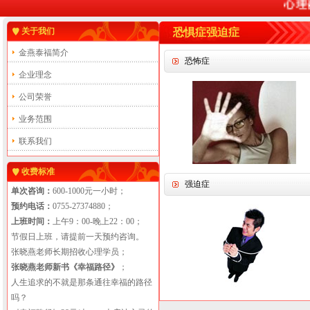
心理
关于我们
恐惧症强迫症
金燕泰福简介
恐怖症
企业理念
公司荣誉
业务范围
联系我们
收费标准
强迫症
单次咨询：
600-1000元一小时；
预约电话：
0755-27374880；
上班时间：
上午9：00-晚上22：00；
节假日上班，请提前一天预约咨询。
张晓燕老师长期招收心理学员；
张晓燕老师新书《幸福路径》
；
人生追求的不就是那条通往幸福的路径
吗？