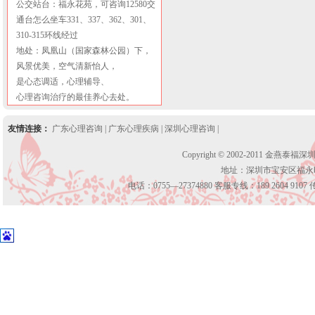
公交站台：福永花苑，可咨询12580交
通台怎么坐车331、337、362、301、
310-315环线经过
地处：凤凰山（国家森林公园）下，
风景优美，空气清新怡人，
是心态调适，心理辅导、
心理咨询治疗的最佳养心去处。
友情连接：
广东心理咨询
|
广东心理疾病
|
深圳心理咨询
|
Copyright © 2002-2011 金燕泰福
地址：深圳市宝安区福永
电话：0755—27374880 客服专线：189 2604 9107 