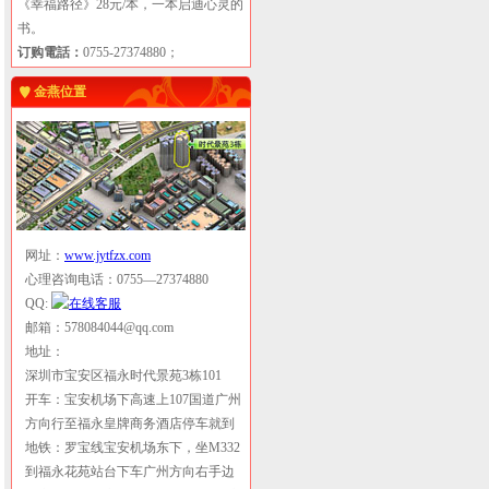
《幸福路径》28元/本，一本启迪心灵的
书。
订购電話：
0755-27374880；
金燕位置
网址：
www.jytfzx.com
心理咨询电话：0755—27374880
QQ:
邮箱：578084044@qq.com
地址：
深圳市宝安区福永时代景苑3栋101
开车：宝安机场下高速上107国道广州
方向行至福永皇牌商务酒店停车就到
地铁：罗宝线宝安机场东下，坐M332
到福永花苑站台下车广州方向右手边