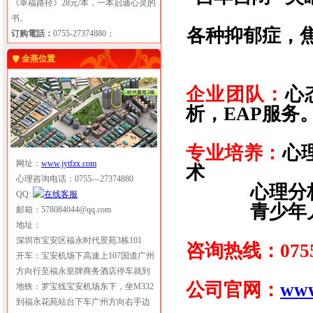
《幸福路径》28元/本，一本启迪心灵的
书。
各种抑郁症，
订购電話：
0755-27374880；
金燕位置
企业团队：
心
析，EAP服务
专业培养：
心
网址：
www.jytfzx.com
术
心理咨询电话：0755—27374880
心理分
QQ:
青少年
邮箱：578084044@qq.com
地址：
深圳市宝安区福永时代景苑3栋101
咨询热线：0755-
开车：宝安机场下高速上107国道广州
方向行至福永皇牌商务酒店停车就到
公司官网：
www
地铁：罗宝线宝安机场东下，坐M332
到福永花苑站台下车广州方向右手边