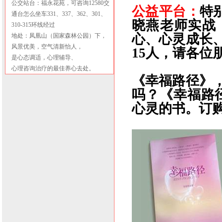
公交站台：福永花苑，可咨询12580交
公益平台：
特别
通台怎么坐车331、337、362、301、
晓燕老师实战
310-315环线经过
心、心灵成长
地处：凤凰山（国家森林公园）下，
风景优美，空气清新怡人，
15人，请各位
是心态调适，心理辅导、
心理咨询治疗的最佳养心去处。
《幸福路径》
吗？《幸福路
心灵的书。订购電話