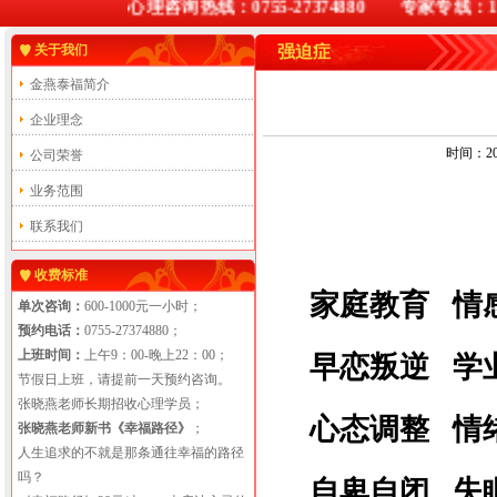
心理咨询热线：0755-27374880 专家专线：1341
关于我们
强迫症
金燕泰福简介
企业理念
时间：201
公司荣誉
业务范围
联系我们
收费标准
家庭教育
情
单次咨询：
600-1000元一小时；
预约电话：
0755-27374880；
上班时间：
上午9：00-晚上22：00；
早恋叛逆
学
节假日上班，请提前一天预约咨询。
张晓燕老师长期招收心理学员；
心态调整
情
张晓燕老师新书《幸福路径》
；
人生追求的不就是那条通往幸福的路径
吗？
自卑自闭
失